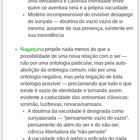
uma verdadeira e calorosa intimidade entre
quem se aventura nela e a própria vacuidade
Mistério incompreensível do invisível desapego
do sunyata — doutrina do vazio vazia de si
mesma, ausente de sua presença, existente em
sua inexistência
Nagarjuna
propõe nada menos do que a
possibilidade de uma nova relação com o ser —
não por uma ontologia particular, mas pela auto-
abolição da ontologia comum, não por uma
ontologia negativa, mas pela negação de toda
ontologia possível — proclamando que tudo o que
existe é vazio de identidade e tornando assim
evidente a caducidade das antinomias clássicas:
sim/não, luz/trevas, nirvana/samsara.
A doutrina da vacuidade é designada como
sunyatavada — “pensamento vazio do vazio”,
pensamento do além do ser e do não-ser,
ciência libertadora da “não-pensée”
A vacuidade não é retórica reificada do nada