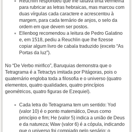
Reuchlin respondeu que lhe faltava tinta vermelha
para rubricar as letras hebraicas, mas marcou com
duas vírgulas cada caractere e acrescentou à
margem, para cada ternário de anjos, o selo da
ordem em que devem ser postos.
Ellenbog recomendou a leitura de Pedro Galatino
e, em 1518, pediu a Reuchlin que lhe fizesse
copiar algum livro de cabala traduzido (exceto “As
Portas da luz”).
No “De Verbo mirifico”, Baruquias demonstra que o
Tetragrama é a Tetractys imitada por Pitágoras, pois o
quaternário engloba toda a filosofia e o universo (quatro
elementos, quatro qualidades, quatro princípios
geométricos, quatro figuras de Ezequiel).
Cada letra do Tetragrama tem um sentido: Yod
(valor 10) é o ponto matemático, Deus como
princípio e fim; He (valor 5) indica a união de Deus
e da natureza; Waw (valor 6) é a cópula, indicando
que o universo foi compiado pelo senário; o