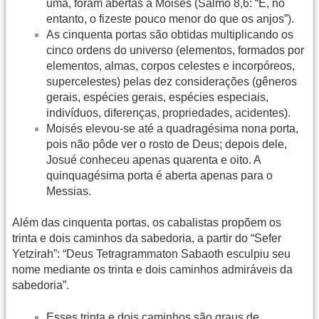
uma, foram abertas a Moisés (Salmo 8,6: “E, no
entanto, o fizeste pouco menor do que os anjos”).
As cinquenta portas são obtidas multiplicando os
cinco ordens do universo (elementos, formados por
elementos, almas, corpos celestes e incorpóreos,
supercelestes) pelas dez considerações (gêneros
gerais, espécies gerais, espécies especiais,
indivíduos, diferenças, propriedades, acidentes).
Moisés elevou-se até a quadragésima nona porta,
pois não pôde ver o rosto de Deus; depois dele,
Josué conheceu apenas quarenta e oito. A
quinquagésima porta é aberta apenas para o
Messias.
Além das cinquenta portas, os cabalistas propõem os
trinta e dois caminhos da sabedoria, a partir do “Sefer
Yetzirah”: “Deus Tetragrammaton Sabaoth esculpiu seu
nome mediante os trinta e dois caminhos admiráveis da
sabedoria”.
Esses trinta e dois caminhos são graus de