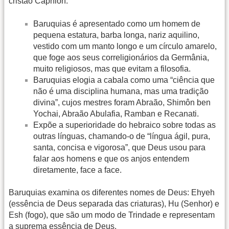
cristão Capnion.
Baruquias é apresentado como um homem de
pequena estatura, barba longa, nariz aquilino,
vestido com um manto longo e um círculo amarelo,
que foge aos seus correligionários da Germânia,
muito religiosos, mas que evitam a filosofia.
Baruquias elogia a cabala como uma “ciência que
não é uma disciplina humana, mas uma tradição
divina”, cujos mestres foram Abraão, Shimôn ben
Yochai, Abraão Abulafia, Ramban e Recanati.
Expõe a superioridade do hebraico sobre todas as
outras línguas, chamando-o de “língua ágil, pura,
santa, concisa e vigorosa”, que Deus usou para
falar aos homens e que os anjos entendem
diretamente, face a face.
Baruquias examina os diferentes nomes de Deus: Ehyeh
(essência de Deus separada das criaturas), Hu (Senhor) e
Esh (fogo), que são um modo de Trindade e representam
a suprema essência de Deus.