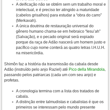
A deificação não se obtém sem um trabalho moral e
intelectual, e é preciso ter atingido a maturidade
(cabelos grisalhos) para estudar a “obra do carro”
(Merkavah).
A única doutrina de restauração universal do
gênero humano chama-se em hebraico “Iesu’ah”
(Salvação), e o pecado original será expiado
porque da raça de Adão nascerá um homem justo e
pacífico cujo nome conterá as quatro letras I.H.U.H.
na misericórdia.
Shimôn faz a história da transmissão da cabala desde
Adão (instruído pelo anjo Raziel) até
Pico della Mirandola
,
passando pelos patriarcas (cada um com seu anjo) e
profetas.
A cronologia termina com a lista dos tratados de
cabala.
A distinção entre talmudistas e cabalistas é que os
primeiros se interessam pelo mundo presente