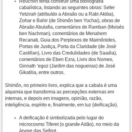
Reuchlin tenta construir uma bibliografia
cabalística, listando as seguintes obras: Sefer
Yetzirah (atribuído a Abraão ou a Rabi Akiba),
Zohar e Bahir (de Shimôn ben Yochai), obras de
Abraão Abulafia, comentários de Ramban (Moisés
ben Nachman), comentários de Menahem
Recanati, Guia dos Perplexos de Maimônides,
Portas de Justiça, Porta da Claridade (de José
Castillan), Livro das Credulidades (de Saadia),
comentários de Eben Ezra, Livro dos Nomes,
Ginnath ‘egoz (Jardim das nogueiras) de José
Gikatilia, entre outros.
Shimôn, no primeiro livro, explica que a cabala é uma
alquimia que transforma as percepções externas em
internas, e depois em imagens, opinião, razão,
inteligência, espírito e, finalmente, em luz (deificação).
A deificação é simbolizada pelo lugar do
microcosmo Tiferet (o grande Adão), no meio da
árvore das Sefirot.