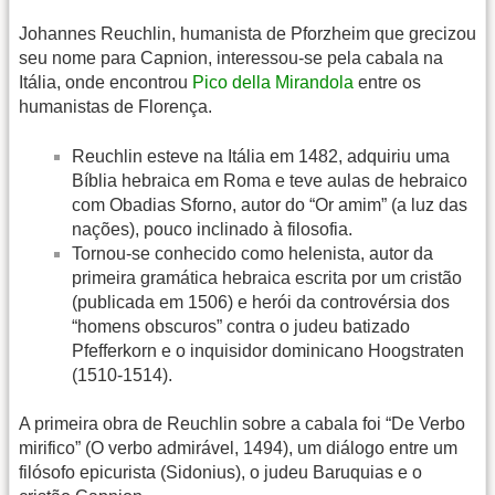
Johannes Reuchlin, humanista de Pforzheim que grecizou
seu nome para Capnion, interessou-se pela cabala na
Itália, onde encontrou
Pico della Mirandola
entre os
humanistas de Florença.
Reuchlin esteve na Itália em 1482, adquiriu uma
Bíblia hebraica em Roma e teve aulas de hebraico
com Obadias Sforno, autor do “Or amim” (a luz das
nações), pouco inclinado à filosofia.
Tornou-se conhecido como helenista, autor da
primeira gramática hebraica escrita por um cristão
(publicada em 1506) e herói da controvérsia dos
“homens obscuros” contra o judeu batizado
Pfefferkorn e o inquisidor dominicano Hoogstraten
(1510-1514).
A primeira obra de Reuchlin sobre a cabala foi “De Verbo
mirifico” (O verbo admirável, 1494), um diálogo entre um
filósofo epicurista (Sidonius), o judeu Baruquias e o