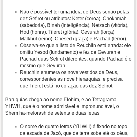
Não é possível ter uma ideia de Deus senão pelas
dez Sefirot ou atributos: Keter (coroa), Chokhmah
(sabedoria), Binah (inteligência), Netzach (vitória),
Hod (honra), Tiferet (glória), Gevurah (força),
Malkhut (reino), Chesed (graça) e Pachad (terror).
Observa-se que a lista de Reuchlin está errada: ele
omitiu Yesod (fundamento) e fez de Gevurah e
Pachad duas Sefirot diferentes, quando Pachad é o
mesmo que Gevurah.
Reuchlin enumera os nove vestidos de Deus,
correspondentes às nove hierarquias, e precisa
que Tiferet está no coração das dez Sefirot.
Baruquias chega ao nome Elohim, e ao Tetragrama
YHWH, que é o nome admirável e impronunciável, o
Shem ha-meforash de setenta e duas letras.
O nome de quatro letras (YHWH) é fixado no topo
da escada de Jacó, que da terra sobe até os céus,