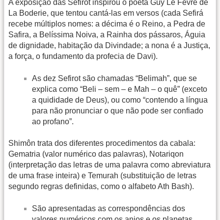
A exposição das Sefirot inspirou o poeta Guy Le Fèvre de
La Boderie, que tentou cantá-las em versos (cada Sefirá
recebe múltiplos nomes: a décima é o Reino, a Pedra de
Safira, a Belíssima Noiva, a Rainha dos pássaros, Águia
de dignidade, habitação da Divindade; a nona é a Justiça,
a força, o fundamento da profecia de Davi).
As dez Sefirot são chamadas “Belimah”, que se
explica como “Beli – sem – e Mah – o quê” (exceto
a quididade de Deus), ou como “contendo a língua
para não pronunciar o que não pode ser confiado
ao profano”.
Shimôn trata dos diferentes procedimentos da cabala:
Gematria (valor numérico das palavras), Notariqon
(interpretação das letras de uma palavra como abreviatura
de uma frase inteira) e Temurah (substituição de letras
segundo regras definidas, como o alfabeto Ath Bash).
São apresentadas as correspondências dos
valores numéricos com os anjos e os planetas.