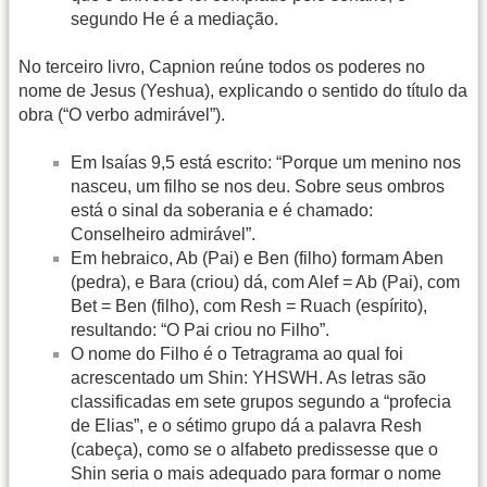
segundo He é a mediação.
No terceiro livro, Capnion reúne todos os poderes no
nome de Jesus (Yeshua), explicando o sentido do título da
obra (“O verbo admirável”).
Em Isaías 9,5 está escrito: “Porque um menino nos
nasceu, um filho se nos deu. Sobre seus ombros
está o sinal da soberania e é chamado:
Conselheiro admirável”.
Em hebraico, Ab (Pai) e Ben (filho) formam Aben
(pedra), e Bara (criou) dá, com Alef = Ab (Pai), com
Bet = Ben (filho), com Resh = Ruach (espírito),
resultando: “O Pai criou no Filho”.
O nome do Filho é o Tetragrama ao qual foi
acrescentado um Shin: YHSWH. As letras são
classificadas em sete grupos segundo a “profecia
de Elias”, e o sétimo grupo dá a palavra Resh
(cabeça), como se o alfabeto predissesse que o
Shin seria o mais adequado para formar o nome