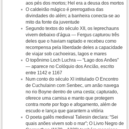
aos pés dos mortos; Hel era a deusa dos mortos
O caldeirão mágico é prerrogativa das
divindades do além; a banheira conecta-se ao
mito da fonte da juventude
Segundo textos do século XII, os leprechauns
vivem debaixo d'água — Fergus capturou três
deles que o haviam raptado e recebeu como
recompensa pela liberdade deles a capacidade
de viajar sob cachoeiras, lagos e mares
O topônimo Loch Luchra — “Lago dos Anões”
— aparece no Colóquio dos Ancião, escrito
entre 1142 e 1167
Num conto do século XI intitulado O Encontro
de Cuchulainn com Senbec, um anão navega
no rio Boyne dentro de uma cesta; capturado,
oferece uma camisa e manto que protegem
contra morte por fogo e afogamento, além de
escudo e lança que garantem a vitória
O poeta galês medieval Taliesin declara: “Sei
quais anões vivem sob o mar”; O Livro Negro de