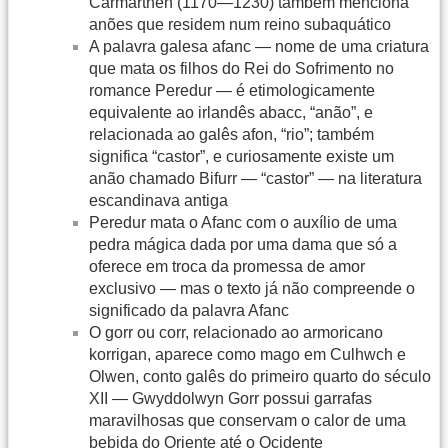
Carmarthen (1170—1230) também menciona
anões que residem num reino subaquático
A palavra galesa afanc — nome de uma criatura
que mata os filhos do Rei do Sofrimento no
romance Peredur — é etimologicamente
equivalente ao irlandês abacc, “anão”, e
relacionada ao galês afon, “rio”; também
significa “castor”, e curiosamente existe um
anão chamado Bifurr — “castor” — na literatura
escandinava antiga
Peredur mata o Afanc com o auxílio de uma
pedra mágica dada por uma dama que só a
oferece em troca da promessa de amor
exclusivo — mas o texto já não compreende o
significado da palavra Afanc
O gorr ou corr, relacionado ao armoricano
korrigan, aparece como mago em Culhwch e
Olwen, conto galês do primeiro quarto do século
XII — Gwyddolwyn Gorr possui garrafas
maravilhosas que conservam o calor de uma
bebida do Oriente até o Ocidente