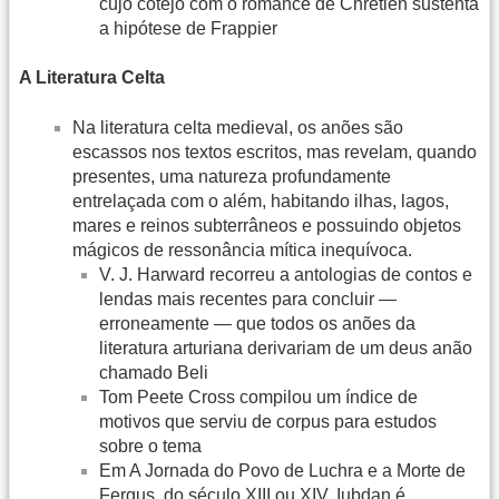
cujo cotejo com o romance de Chrétien sustenta
a hipótese de Frappier
A Literatura Celta
Na literatura celta medieval, os anões são
escassos nos textos escritos, mas revelam, quando
presentes, uma natureza profundamente
entrelaçada com o além, habitando ilhas, lagos,
mares e reinos subterrâneos e possuindo objetos
mágicos de ressonância mítica inequívoca.
V. J. Harward recorreu a antologias de contos e
lendas mais recentes para concluir —
erroneamente — que todos os anões da
literatura arturiana derivariam de um deus anão
chamado Beli
Tom Peete Cross compilou um índice de
motivos que serviu de corpus para estudos
sobre o tema
Em A Jornada do Povo de Luchra e a Morte de
Fergus, do século XIII ou XIV, Iubdan é