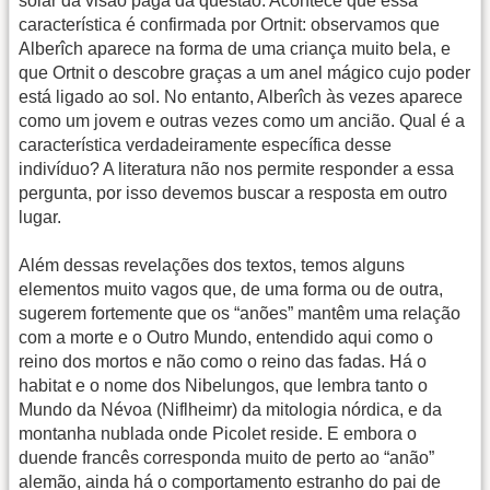
solar da visão pagã da questão. Acontece que essa
característica é confirmada por Ortnit: observamos que
Alberîch aparece na forma de uma criança muito bela, e
que Ortnit o descobre graças a um anel mágico cujo poder
está ligado ao sol. No entanto, Alberîch às vezes aparece
como um jovem e outras vezes como um ancião. Qual é a
característica verdadeiramente específica desse
indivíduo? A literatura não nos permite responder a essa
pergunta, por isso devemos buscar a resposta em outro
lugar.
Além dessas revelações dos textos, temos alguns
elementos muito vagos que, de uma forma ou de outra,
sugerem fortemente que os “anões” mantêm uma relação
com a morte e o Outro Mundo, entendido aqui como o
reino dos mortos e não como o reino das fadas. Há o
habitat e o nome dos Nibelungos, que lembra tanto o
Mundo da Névoa (Niflheimr) da mitologia nórdica, e da
montanha nublada onde Picolet reside. E embora o
duende francês corresponda muito de perto ao “anão”
alemão, ainda há o comportamento estranho do pai de