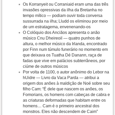
Os Korranyeit ou Corraniaid eram uma das três
invasões opressivas da ilha da Bretanha no
tempo mítico — podiam ouvir toda conversa
sussurrada na ilha; Lludd os eliminou por meio
de um estratagema, envenenando-os
O Colóquio dos Anciãos apresenta o anão
músico Cnu Dheireoil — quatro punhos de
altura, o melhor músico da Irlanda, encontrado
por Finn num túmulo funerário no momento em
que deixava os Tuatha Dé Danann, raça de
fadas que vive em palácios subterrâneos, por
ciúme de outros músicos
Por volta de 1100, o autor anônimo do Lebor na
hUidre — Livro da Vaca Parda — atribui a
origem dos anões à maldição de Noé sobre seu
filho Cam: “É dele que nascem os anões, os
Fomorians, os homens com cabeças de cabra e
as criaturas deformadas que habitam entre os
homens… Cam é o primeiro ancestral dos
monstros. Eles não descendem de Caim”