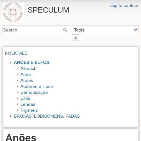
skip to content
SPECULUM
>
FOLKTALE
ANÕES E ELFOS
Alberich
Anão
Anões
Aubéron e Huon
Demonização
Elfos
Lendas
Pigmeus
BRUXAS, LOBISOMENS, FADAS
Anões