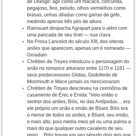
de Orange: ágil como um macaco, corcunda,
pegajoso, feio, peludo, olhos vermelhos como
brasas, unhas afiadas como garras de grifo,
medindo apenas três pés de altura
Rainouart despacha Agrapart para o além com
uma pancada de seu tinel — sua clava
No Prosa Lancelot do século XIII, dos oitenta
anões que aparecem, apenas um é nomeado —
Groadain
Chrétien de Troyes introduziu o personagem do
anão no romance arturiano entre 1170 e 1181 —
seus predecessores Gildas, Godofredo de
Monmouth e Wace jamais os mencionaram
Chrétien de Troyes descreveu na cerimônia de
casamento de Érec e Enida: “Veio então o
senhor dos anões, Bilis, rei das Antípodas… era
ele próprio um anão e irmão de Bliant. Bilis era
o menor de todos os anões, e Bliant, seu irmão,
o mais alto, pois media meio pé ou uma palma a
mais do que qualquer outro cavaleiro de seu
reino… Bilis trouxe em seu séquito dois reis que