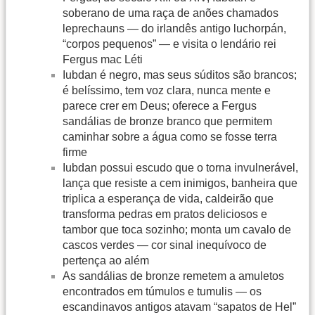
soberano de uma raça de anões chamados
leprechauns — do irlandês antigo luchorpán,
“corpos pequenos” — e visita o lendário rei
Fergus mac Léti
Iubdan é negro, mas seus súditos são brancos;
é belíssimo, tem voz clara, nunca mente e
parece crer em Deus; oferece a Fergus
sandálias de bronze branco que permitem
caminhar sobre a água como se fosse terra
firme
Iubdan possui escudo que o torna invulnerável,
lança que resiste a cem inimigos, banheira que
triplica a esperança de vida, caldeirão que
transforma pedras em pratos deliciosos e
tambor que toca sozinho; monta um cavalo de
cascos verdes — cor sinal inequívoco de
pertença ao além
As sandálias de bronze remetem a amuletos
encontrados em túmulos e tumulis — os
escandinavos antigos atavam “sapatos de Hel”