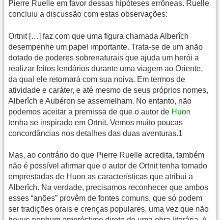
Pierre Ruelle em favor dessas hipóteses errôneas. Ruelle
concluiu a discussão com estas observações:
Ortnit […] faz com que uma figura chamada Alberîch
desempenhe um papel importante. Trata-se de um anão
dotado de poderes sobrenaturais que ajuda um herói a
realizar feitos lendários durante uma viagem ao Oriente,
da qual ele retornará com sua noiva. Em termos de
atividade e caráter, e até mesmo de seus próprios nomes,
Alberîch e Aubéron se assemelham. No entanto, não
podemos aceitar a premissa de que o autor de
Huon
tenha se inspirado em Ortnit. Vemos muito poucas
concordâncias nos detalhes das duas aventuras.1
Mas, ao contrário do que Pierre Ruelle acredita, também
não é possível afirmar que o autor de Ortnit tenha tomado
emprestadas de Huon as características que atribui a
Alberîch. Na verdade, precisamos reconhecer que ambos
esses “anões” provêm de fontes comuns, que só podem
ser tradições orais e crenças populares, uma vez que não
houve nenhum empréstimo direto de uma obra literária. A