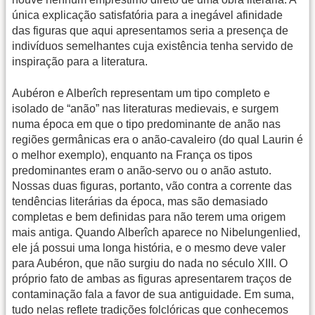
única explicação satisfatória para a inegável afinidade
das figuras que aqui apresentamos seria a presença de
indivíduos semelhantes cuja existência tenha servido de
inspiração para a literatura.
Aubéron e Alberîch representam um tipo completo e
isolado de “anão” nas literaturas medievais, e surgem
numa época em que o tipo predominante de anão nas
regiões germânicas era o anão-cavaleiro (do qual Laurin é
o melhor exemplo), enquanto na França os tipos
predominantes eram o anão-servo ou o anão astuto.
Nossas duas figuras, portanto, vão contra a corrente das
tendências literárias da época, mas são demasiado
completas e bem definidas para não terem uma origem
mais antiga. Quando Alberîch aparece no Nibelungenlied,
ele já possui uma longa história, e o mesmo deve valer
para Aubéron, que não surgiu do nada no século XIII. O
próprio fato de ambas as figuras apresentarem traços de
contaminação fala a favor de sua antiguidade. Em suma,
tudo nelas reflete tradições folclóricas que conhecemos