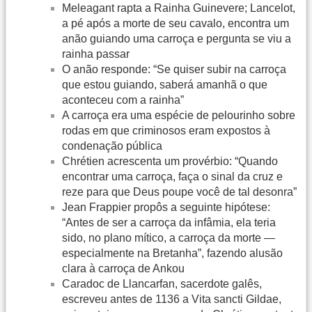
Meleagant rapta a Rainha Guinevere; Lancelot,
a pé após a morte de seu cavalo, encontra um
anão guiando uma carroça e pergunta se viu a
rainha passar
O anão responde: “Se quiser subir na carroça
que estou guiando, saberá amanhã o que
aconteceu com a rainha”
A carroça era uma espécie de pelourinho sobre
rodas em que criminosos eram expostos à
condenação pública
Chrétien acrescenta um provérbio: “Quando
encontrar uma carroça, faça o sinal da cruz e
reze para que Deus poupe você de tal desonra”
Jean Frappier propôs a seguinte hipótese:
“Antes de ser a carroça da infâmia, ela teria
sido, no plano mítico, a carroça da morte —
especialmente na Bretanha”, fazendo alusão
clara à carroça de Ankou
Caradoc de Llancarfan, sacerdote galês,
escreveu antes de 1136 a Vita sancti Gildae,