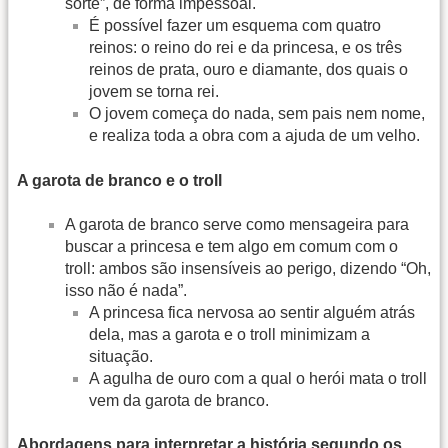
sorte”, de forma impessoal.
É possível fazer um esquema com quatro
reinos: o reino do rei e da princesa, e os três
reinos de prata, ouro e diamante, dos quais o
jovem se torna rei.
O jovem começa do nada, sem pais nem nome,
e realiza toda a obra com a ajuda de um velho.
A garota de branco e o troll
A garota de branco serve como mensageira para
buscar a princesa e tem algo em comum com o
troll: ambos são insensíveis ao perigo, dizendo “Oh,
isso não é nada”.
A princesa fica nervosa ao sentir alguém atrás
dela, mas a garota e o troll minimizam a
situação.
A agulha de ouro com a qual o herói mata o troll
vem da garota de branco.
Abordagens para interpretar a história segundo os