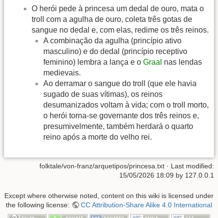
O herói pede à princesa um dedal de ouro, mata o
troll com a agulha de ouro, coleta três gotas de
sangue no dedal e, com elas, redime os três reinos.
A combinação da agulha (princípio ativo
masculino) e do dedal (princípio receptivo
feminino) lembra a lança e o
Graal
nas lendas
medievais.
Ao derramar o sangue do troll (que ele havia
sugado de suas vítimas), os reinos
desumanizados voltam à vida; com o troll morto,
o herói torna-se governante dos três reinos e,
presumivelmente, também herdará o quarto
reino após a morte do velho rei.
folktale/von-franz/arquetipos/princesa.txt
· Last modified:
15/05/2026 18:09
by
127.0.0.1
Except where otherwise noted, content on this wiki is licensed under
the following license:
CC Attribution-Share Alike 4.0 International