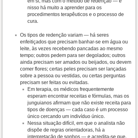
em si, mas com o método de redenção — e
nisso há muito a aprender para os
procedimentos terapêuticos e o processo de
cura.
Os tipos de redenção variam — há seres
enfeitiçados que precisam banhar-se em água ou
leite, às vezes recebendo pancadas ao mesmo
tempo; outros pedem para ser degolados; outros
ainda precisam ser amados ou beijados, ou devem
comer flores; certas peles precisam ser lançadas
sobre a pessoa ou vestidas, ou certas perguntas
precisam ser feitas ou evitadas.
Em terapia, os médicos frequentemente
esperam encontrar receitas e fórmulas, mas os
junguianos afirmam que não existe receita para
tipos de doenças — cada caso é um processo
único cercando um indivíduo único.
Nessa situação difícil, em que o analista não
dispõe de regras orientadoras, há a
interpretação de sonhos — e acredita-se que,