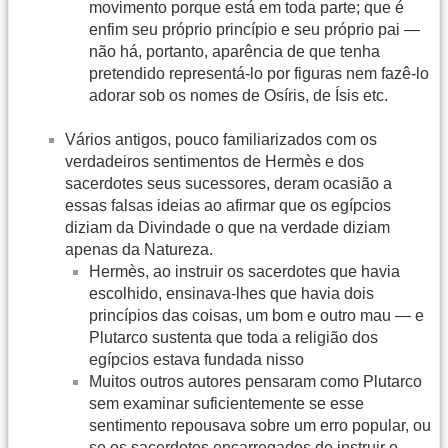
movimento porque está em toda parte; que é
enfim seu próprio princípio e seu próprio pai —
não há, portanto, aparência de que tenha
pretendido representá-lo por figuras nem fazê-lo
adorar sob os nomes de Osíris, de Ísis etc.
Vários antigos, pouco familiarizados com os
verdadeiros sentimentos de Hermès e dos
sacerdotes seus sucessores, deram ocasião a
essas falsas ideias ao afirmar que os egípcios
diziam da Divindade o que na verdade diziam
apenas da Natureza.
Hermès, ao instruir os sacerdotes que havia
escolhido, ensinava-lhes que havia dois
princípios das coisas, um bom e outro mau — e
Plutarco sustenta que toda a religião dos
egípcios estava fundada nisso
Muitos outros autores pensaram como Plutarco
sem examinar suficientemente se esse
sentimento repousava sobre um erro popular, ou
se os sacerdotes encarregados de instruir o