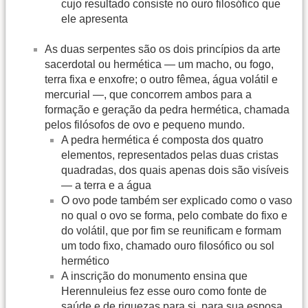
cujo resultado consiste no ouro filosófico que
ele apresenta
As duas serpentes são os dois princípios da arte
sacerdotal ou hermética — um macho, ou fogo,
terra fixa e enxofre; o outro fêmea, água volátil e
mercurial —, que concorrem ambos para a
formação e geração da pedra hermética, chamada
pelos filósofos de ovo e pequeno mundo.
A pedra hermética é composta dos quatro
elementos, representados pelas duas cristas
quadradas, dos quais apenas dois são visíveis
— a terra e a água
O ovo pode também ser explicado como o vaso
no qual o ovo se forma, pelo combate do fixo e
do volátil, que por fim se reunificam e formam
um todo fixo, chamado ouro filosófico ou sol
hermético
A inscrição do monumento ensina que
Herennuleius fez esse ouro como fonte de
saúde e de riquezas para si, para sua esposa