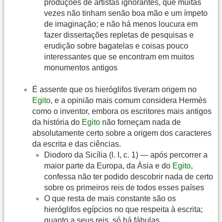
produções de artistas ignorantes, que muitas
vezes não tinham senão boa mão e um ímpeto
de imaginação; e não há menos loucura em
fazer dissertações repletas de pesquisas e
erudição sobre bagatelas e coisas pouco
interessantes que se encontram em muitos
monumentos antigos
É assente que os hieróglifos tiveram origem no
Egito
, e a opinião mais comum considera Hermès
como o inventor, embora os escritores mais antigos
da história do
Egito
não forneçam nada de
absolutamente certo sobre a origem dos caracteres
da escrita e das ciências.
Diodoro da Sicília (l. I, c. 1) — após percorrer a
maior parte da Europa, da Ásia e do
Egito
,
confessa não ter podido descobrir nada de certo
sobre os primeiros reis de todos esses países
O que resta de mais constante são os
hieróglifos egípcios no que respeita à escrita;
quanto a seus reis, só há fábulas